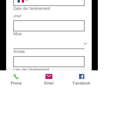
Date de l'évènement
Jour
Mois
Année
Lieu de l'évènement
Phone
Email
Facebook
Envoyer
4 rue des magasins généraux
37700 Saint-Pierre-des-Corps, France
07 88 99 66 29
contact@lebaravinyles.fr