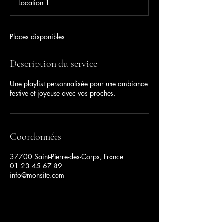
Location 1
m
i
n
é
Places disponibles
Description du service
Une playlist personnalisée pour une ambiance
festive et joyeuse avec vos proches.
Coordonnées
37700 Saint-Pierre-des-Corps, France
01 23 45 67 89
info@monsite.com