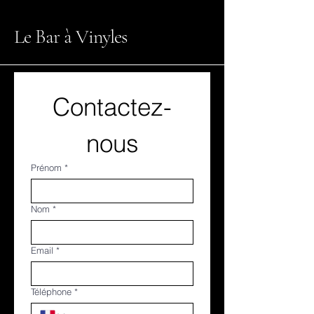
Le Bar à Vinyles
Contactez-
nous
Prénom
*
Nom
*
Email
*
Téléphone
*