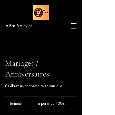
Le Bar à Vinyles
Mariages /
Anniversaires
Célébrez un anniversaire en musique.
à
partir
Terminé
T
à partir de 400€
de
400€
e
r