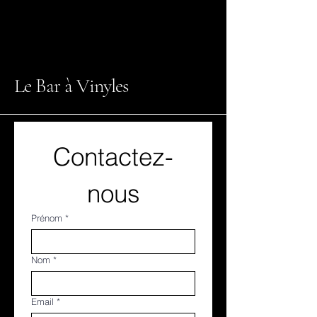
Le Bar à Vinyles
Contactez-
nous
Prénom
*
Nom
*
Email
*