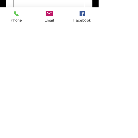
Téléphone
*
Phone
Email
Facebook
Date de l'évènement
Jour
Mois
Année
Lieu de l'évènement
Envoyer